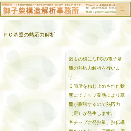


メニュ
ＰＣ基盤の熱応力解析

前へ

次へ
図１の様になPCの電子基

盤の熱応力解析を行いま
検索
す。
３箇所をねじ止めされた状
態にてチップ発熱により基
盤が膨張するので熱応力
（歪）が発生します。
各チップに発熱量、熱伝導