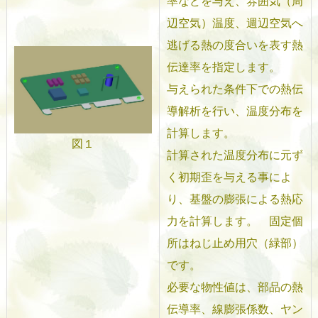
率などを与え、雰囲気（周
辺空気）温度、週辺空気へ
逃げる熱の度合いを表す熱
伝達率を指定します。
与えられた条件下での
熱伝
導解析を行い、温度分布を
計算します。
図１
計算された温度分布に元ず
く初期歪を与える事によ
り、基盤の膨張による熱応
力を計算します。 固定個
所はねじ止め用穴（緑部）
です。
必要な物性値は、部品の熱
伝導率、線膨張係数、ヤン