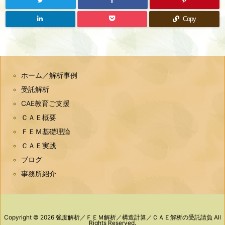
Copy
ホーム／解析事例
受託解析
CAE教育ご支援
ＣＡＥ概要
ＦＥＭ基礎理論
ＣＡＥ実践
ブログ
事務所紹介
Copyright ©
2026
強度解析／ＦＥＭ解析／構造計算／ＣＡＥ解析の受託請負
All
Rights Reserved.