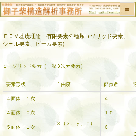


メニュ
ＦＥＭ基礎理論 有限要素の種類（ソリッド要素、

前へ
シェル要素、ビーム要素)

次へ

１．ソリッド要素（一般３次元要素）
検索
要素形状
自由度
節点数
４面体 １次
４
４面体 ２次
１０
３（ｘ、ｙ、ｚ）
５面体 １次
６