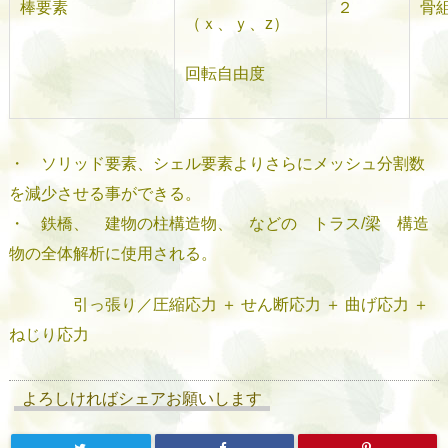
棒要素
２
骨
（ｘ、ｙ、z）
回転自由度
・ ソリッド要素、シェル要素よりさらにメッシュ分割数
を減少させる事ができる。
・ 鉄橋、 建物の柱構造物、 などの トラス/梁 構造
物の全体解析に使用される。
引っ張り／圧縮応力 ＋ せん断応力 ＋ 曲げ応力 ＋
ねじり応力
よろしければシェアお願いします