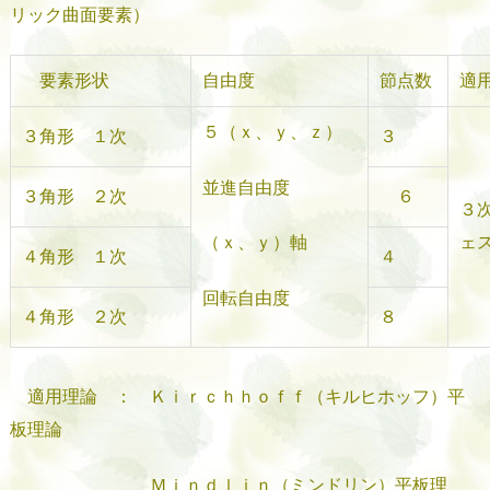
リック曲面要素）
要素形状
自由度
節点数
適
５（ｘ、ｙ、ｚ）
３角形 １次
３
並進自由度
３角形 ２次
６
３
ェ
（ｘ、ｙ）軸
４角形 １次
４
回転自由度
４角形 ２次
８
適用理論 ： Ｋｉｒｃｈｈｏｆｆ（キルヒホッフ）平
板理論
Ｍｉｎｄｌｉｎ（ミンドリン）平板理