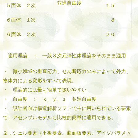
並進自由度
５面体 ２次
１５
６面体 １次
８
６面体 ２次
２０
適用理論 ： 一般３次元弾性体理論をそのまま適用
・ 微小領域の垂直応力、せん断応力のみによって外力、
物体力による変形をすべて表現。
・ 理論的には最も簡単で扱いやすい
・ 自由度 ： ｘ、ｙ、ｚ 並進自由度
・ 設計者向け構造解析ソフトで主に用いられている要素
で、アセンブルモデルも比較的簡単に適用できる。
２．シェル要素（平板要素、曲面板要素、アイソパラメト