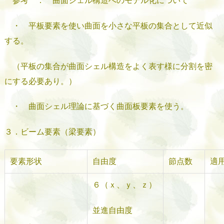
参考 ： 曲面シェル構造へのモデル化について
・ 平板要素を使い曲面を小さな平板の集合として近似
する。
（平板の集合が曲面シェル構造をよく表す様に分割を密
にする必要あり。）
・ 曲面シェル理論に基づく曲面板要素を使う。
３．ビーム要素（梁要素）
要素形状
自由度
節点数
適
６（ｘ、ｙ、ｚ）
並進自由度