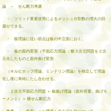
論 － せん断力考慮
・ ソリッド要素使用によるメッシュ分割数の増大の回
避ができる。
・ 板理論に従い節点は板の中立面におく。
・ 板の面内変形（平面応力理論 ：般３次元問題を２次
元化したものと面外曲げ変形
（キルヒホッフ理論、ミンドリン理論）を独立して理論
化し後に単純にたし合わせる。
２次元平面応力問題 ＋ 板曲げ理論（面外荷重、曲げモ
ーメント）＋ 横せん断応力