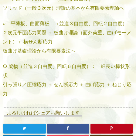
ソリッド（一般３次元）理論の基本から有限要素理論へ
○ 平薄板、曲面薄板 （並進３自由度、回転２自由度）
２次元平面応力問題 ＋ 板曲げ理論（面外荷重、曲げモーメ
ント）＋ 横せん断応力
板曲げ基礎理論から有限要素法へ
○ 梁物（並進３自由度、回転６自由度）： 細長い棒状形
状
引っ張り／圧縮応力 ＋ せん断応力 ＋ 曲げ応力 ＋ ねじり応
力
よろしければシェアお願いします