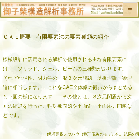


メニュ
ＣＡＥ概要 有限要素法の要素種類の紹介

前へ

機械設計に活用される解析で使用される主な有限要素に
次へ

は、 ソリッド、シェル、ビームの三種類があります。
検索
それぞれ弾性、材力学の一般３次元問題、薄板理論、梁理
論に相当します。 これをCAE全体像の観点からまとめる
と下図の様になります。 その他とは、３次元問題から次
元の縮退を行った、軸対象問題や平面歪、平面応力問題な
どです。
解析実践ノウハウ（物理現象のモデル化、結果の