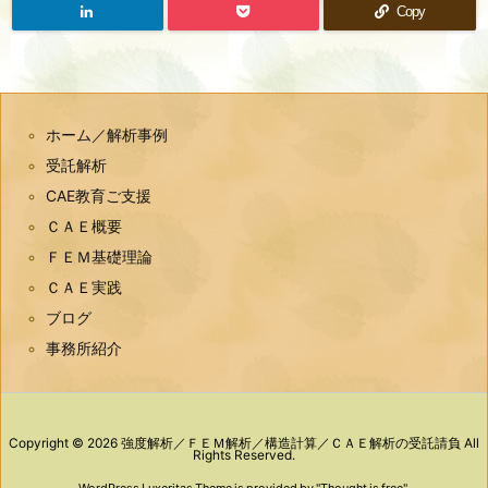
Copy
ホーム／解析事例
受託解析
CAE教育ご支援
ＣＡＥ概要
ＦＥＭ基礎理論
ＣＡＥ実践
ブログ
事務所紹介
Copyright ©
2026
強度解析／ＦＥＭ解析／構造計算／ＣＡＥ解析の受託請負
All
Rights Reserved.
WordPress Luxeritas Theme is provided by "
Thought is free
".